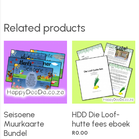
Related products
Sale!
Seisoene
HDD Die Loof-
Muurkaarte
hutte fees eboek
Bundel
R
0.00